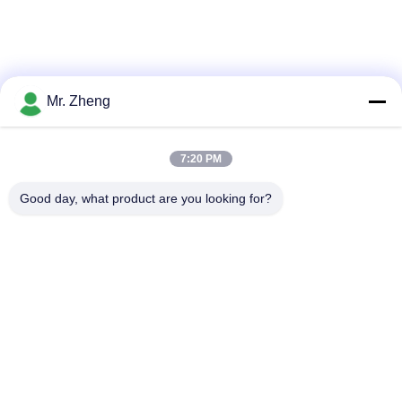
하
여
공
Mr. Zheng
장
7:20 PM
여
loading...
Good day, what product are you looking for?
행
모든
품
옥외 운동 부대
나일론 스포츠 부대
질
관
사용자 지정 스포츠
스키 스노우보드 가방
리
가방