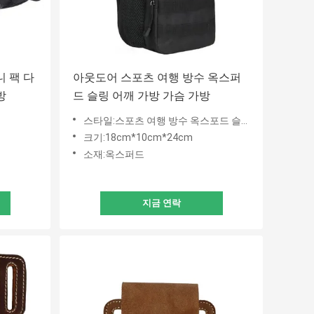
 팩 다
아웃도어 스포츠 여행 방수 옥스퍼
방
드 슬링 어깨 가방 가슴 가방
스타일:스포츠 여행 방수 옥스포드 슬링 숄더백 가슴백
크기:18cm*10cm*24cm
소재:옥스퍼드
지금 연락