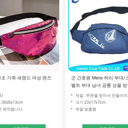
 인조 가죽 세캥드 여성 맨즈
군 간호원 Mens 허리 부대
벨트 부대 남녀 공통 성을 방
하십시오
PU
재질 ::주문을 받아서 만들어
30x8x13cm
크기:23x17x7cm
문 제작됩니다
색깔:맞춤형