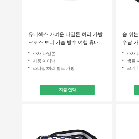
유니섹스 가벼운 나일론 허리 가방
숨 쉬는
크로스 보디 가슴 방수 여행 휴대용
수납 가
패니 팩
소재:나일론
소재:
사용:데이백
샘플 
스타일:허리 벨트 가방
크기:1
지금 연락