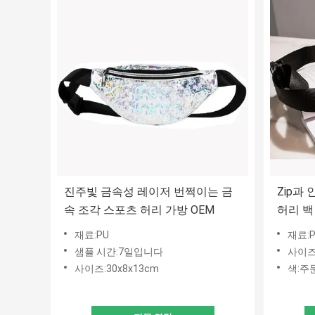
진주빛 금속성 레이저 번쩍이는 금
Zip과
속 조각 스포츠 허리 가방 OEM
허리 백
재료:PU
재료:
샘플 시간:7일입니다
사이즈:
사이즈:30x8x13cm
색:주