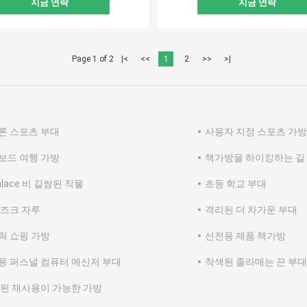
지금 연락
지금 연락
Page 1 of 2
|<
<<
1
2
>>
>|
론 스포츠 부대
사용자 지정 스포츠 가방
보드 여행 가방
책가방을 하이킹하는 길
nlace 비 길쌈된 직물
초등 학교 부대
 즈크 자루
격리된 더 차가운 부대
릭 쇼핑 가방
선전용 제품 책가방
용 퍼스널 컴퓨터 메신저 부대
착색된 졸라매는 끈 부대
짠된 재사용이 가능한 가방