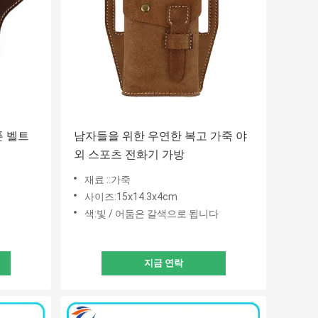
폰 벨트
남자들을 위한 우연한 복고 가죽 야
외 스포츠 전화기 가방
재료 ::가죽
사이즈:15x14.3x4cm
색:빛 / 어둠은 갈색으로 됩니다
지금 연락