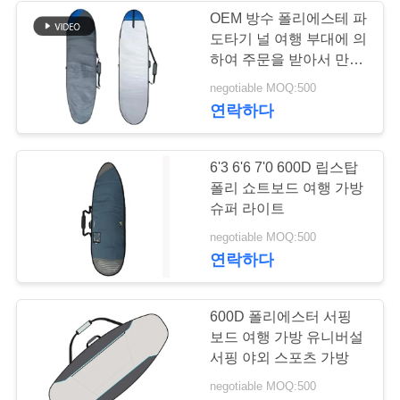
OEM 방수 폴리에스테 파
사
도타기 널 여행 부대에 의
135
하여 주문을 받아서 만들
이
어지는 로고
negotiable MOQ:500
사무실 노트북 부대
트
연락하다
맵
6'3 6'6 7'0 600D 립스탑
폴리 쇼트보드 여행 가방
PRIVACY
슈퍼 라이트
POLICY
14
negotiable MOQ:500
연락하다
Spunlace 비 길쌈된
직물
600D 폴리에스터 서핑
보드 여행 가방 유니버설
서핑 야외 스포츠 가방
negotiable MOQ:500