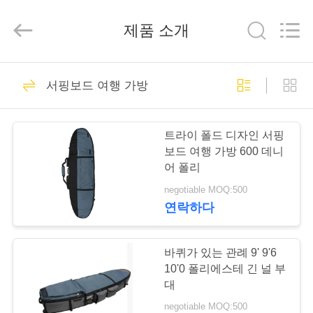
-
2026
FUJIAN
제품 소개
LEADING
IMPORT
AND
EXPORT
CO.,LTD..
집
326
All
Rights
서핑보드 여행 가방
Reserved.
옥외 운동 부대
제
트라이 폴드 디자인 서핑
품
보드 여행 가방 600 데니
어 폴리
negotiable MOQ:500
우
연락하다
38
리
에
바퀴가 있는 관례 9' 9'6
나일론 스포츠 부대
10'0 폴리에스테 긴 널 부
대
대
negotiable MOQ:500