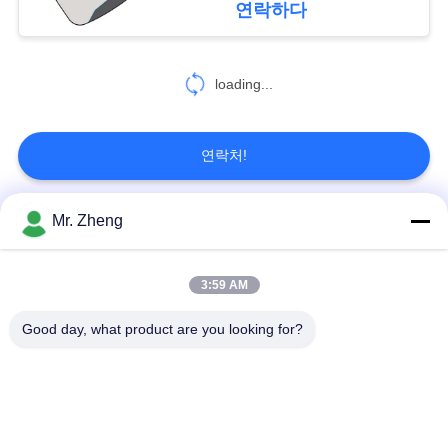
연락하다
170
loading...
초등 학교 부대
연락처!
Mr. Zheng
모든
58
3:59 AM
여행 트롤리 부대
옥외 운동 부대
나일론 스포츠 부대
Good day, what product are you looking for?
사용자 지정 스포츠
스키 스노우보드 가방
가방
책가방을 하이킹하는