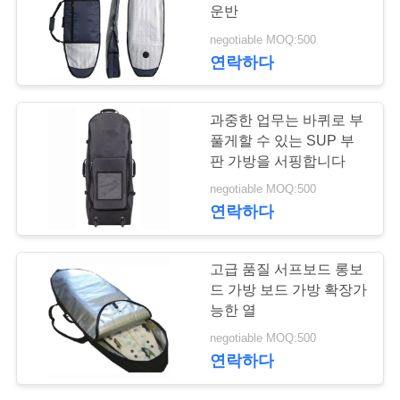
운반
연
negotiable MOQ:500
17
연락하다
락
주
서핑보드 여행 가방
과중한 업무는 바퀴로 부
세
풀게할 수 있는 SUP 부
판 가방을 서핑합니다
요
negotiable MOQ:500
연락하다
뉴
63
고급 품질 서프보드 롱보
스
책가방을 하이킹하
드 가방 보드 가방 확장가
능한 열
는 길
경
negotiable MOQ:500
연락하다
우