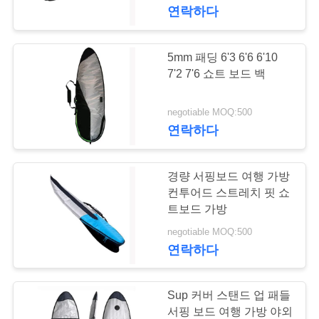
하
연락하다
여
5mm 패딩 6'3 6'6 6'10
179
공
7'2 7'6 쇼트 보드 백
사용자 지정 스포츠
장
negotiable MOQ:500
가방
연락하다
여
행
경량 서핑보드 여행 가방
컨투어드 스트레치 핏 쇼
품
트보드 가방
58
negotiable MOQ:500
스키 스노우보드 가
질
연락하다
관
방
리
Sup 커버 스탠드 업 패들
서핑 보드 여행 가방 야외