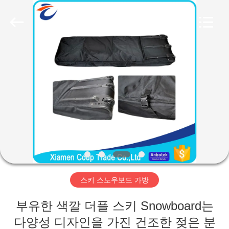
-
2026
FUJIAN
LEADING
IMPORT
AND
EXPORT
CO.,LTD..
집
All
Rights
Reserved.
제
품
우
리
스키 스노우보드 가방
에
부유한 색깔 더플 스키 Snowboard는
대
다양성 디자인을 가진 건조한 젖은 분