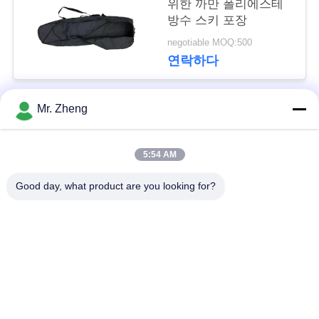
위한 까만 폴리에스테
방수 스키 포장
사
negotiable MOQ:500
이
연락하다
트
Mr. Zheng
맵
모든
5:54 AM
PRIVACY
옥외 운동 부대
나일론 스포츠 부대
POLICY
Good day, what product are you looking for?
사용자 지정 스포츠
스키 스노우보드 가방
가방
책가방을 하이킹하는
서핑보드 여행 가방
길