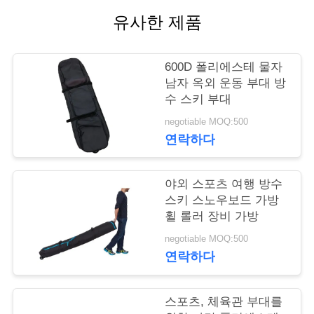
유사한 제품
연
락
600D 폴리에스테 물자
주
남자 옥외 운동 부대 방
수 스키 부대
세
negotiable MOQ:500
요
연락하다
야외 스포츠 여행 방수
뉴
스키 스노우보드 가방
스
휠 롤러 장비 가방
negotiable MOQ:500
연락하다
경
우
스포츠, 체육관 부대를