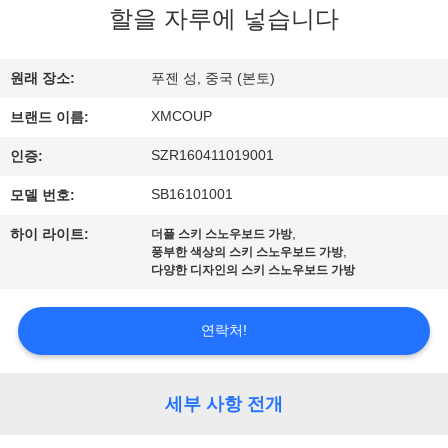
하
할을 자루에 넣습니다
여
원래 장소:
푸젠 성, 중국 (본토)
공
XMCOUP
브랜드 이름:
장
SZR160411019001
인증:
여
SB16101001
모델 번호:
행
,
하이 라이트:
더플 스키 스노우보드 가방
,
풍부한 색상의 스키 스노우보드 가방
다양한 디자인의 스키 스노우보드 가방
품
연락처!
질
관
세부 사항 전개
리