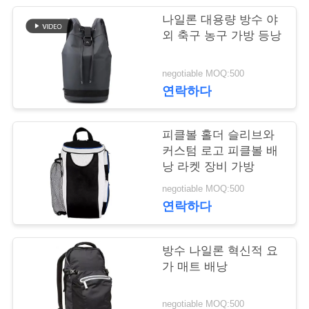
나일론 대용량 방수 야
연
외 축구 농구 가방 등낭
락
negotiable MOQ:500
주
연락하다
세
요
피클볼 홀더 슬리브와
커스텀 로고 피클볼 배
낭 라켓 장비 가방
뉴
negotiable MOQ:500
연락하다
스
방수 나일론 혁신적 요
경
가 매트 배낭
우
negotiable MOQ:500