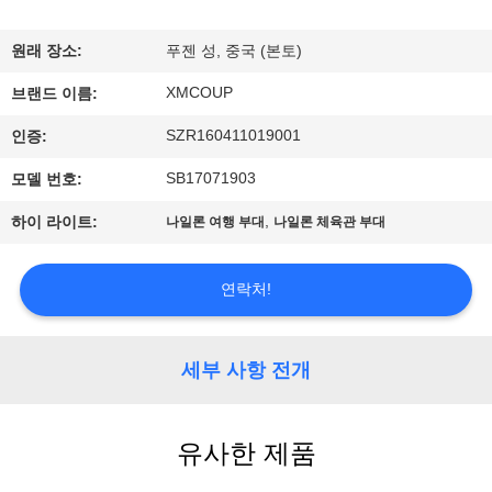
하
여
원래 장소:
푸젠 성, 중국 (본토)
XMCOUP
브랜드 이름:
공
SZR160411019001
인증:
장
SB17071903
모델 번호:
여
,
하이 라이트:
나일론 여행 부대
나일론 체육관 부대
행
연락처!
품
질
세부 사항 전개
관
유사한 제품
리