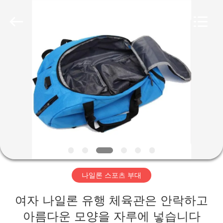
-
2026
FUJIAN
LEADING
IMPORT
AND
EXPORT
CO.,LTD..
집
All
Rights
Reserved.
제
품
우
리
나일론 스포츠 부대
에
여자 나일론 유행 체육관은 안락하고
대
아름다운 모양을 자루에 넣습니다