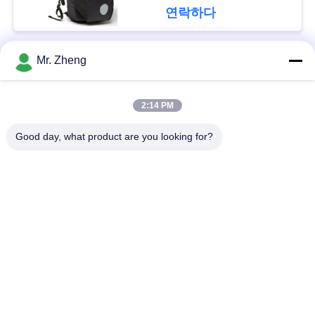
연락하다
사
이
Mr. Zheng
모든
트
2:14 PM
맵
옥외 운동 부대
나일론 스포츠 부대
Good day, what product are you looking for?
PRIVACY
사용자 지정 스포츠
스키 스노우보드 가방
가방
POLICY
책가방을 하이킹하는
서핑보드 여행 가방
길
Spunlace 비 길쌈된
사무실 노트북 부대
직물