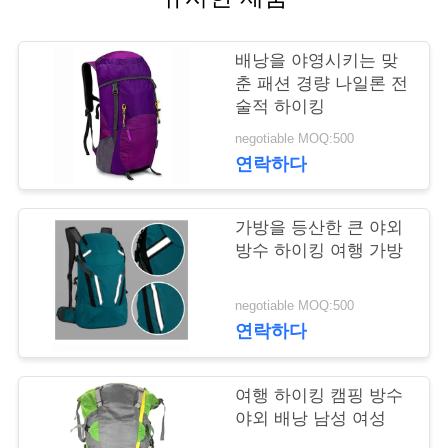
연
배낭을 야영시키는 맞
락
춘 패션 경량 나일론 전
술적 하이킹
주
negotiable MOQ:500
세
연락하다
요
가방을 등산한 큰 야외
방수 하이킹 여행 가방
뉴
스
negotiable MOQ:500
연락하다
경
여행 하이킹 캠핑 방수
우
야외 배낭 남성 여성