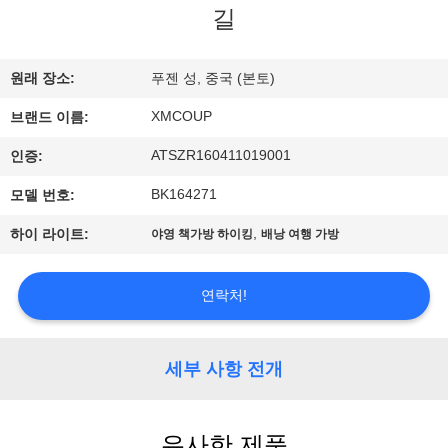
하
길
여
원래 장소:
푸젠 성, 중국 (본토)
공
XMCOUP
브랜드 이름:
장
ATSZR160411019001
인증:
여
BK164271
모델 번호:
행
,
하이 라이트:
야영 책가방 하이킹
배낭 여행 가방
품
연락처!
질
세부 사항 전개
관
리
유사한 제품