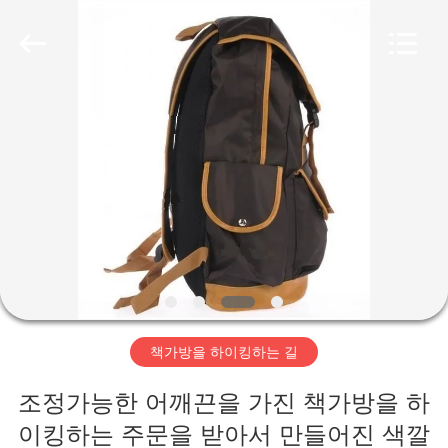
-
2026
FUJIAN
LEADING
IMPORT
AND
EXPORT
CO.,LTD..
집
All
Rights
Reserved.
제
품
우
리
책가방을 하이킹하는 길
에
조정가능한 어깨끈을 가진 책가방을 하
대
이킹하는 주문을 받아서 만들어진 색깔