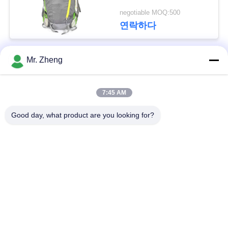
negotiable MOQ:500
사
연락하다
이
트
Mr. Zheng
모든
맵
7:45 AM
옥외 운동 부대
나일론 스포츠 부대
PRIVACY
Good day, what product are you looking for?
POLICY
사용자 지정 스포츠
스키 스노우보드 가방
가방
책가방을 하이킹하는
서핑보드 여행 가방
길
Spunlace 비 길쌈된
사무실 노트북 부대
직물