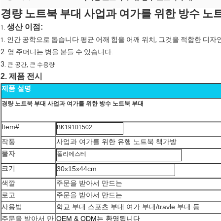
경량 노트북 부대 사업과 여가를 위한 방수 노
생산 이점:
1.
인간 공학으로 돕습니다 평균 어깨 힘을 어깨 위치, 그것을 적합한 디
1.
2.
옆 주머니는 병을 붙들 수 있습니다.
3.
큰 공간, 큰 수용량
제품 전시
2.
제품 설명
경량 노트북 부대 사업과 여가를 위한 방수 노트북 부대
Item#
BK19101502
작풍
사업과 여가를 위한 유행 노트북 책가방
물자
폴리에스테
크기
30x15x44cm
색깔
주문을 받아서 만드는
로고
주문을 받아서 만드는
사용법
학교 부대 스포츠 부대 여가 부대/travle 부대 등
주문을 받아서 만
OEM & ODM는 환영됩니다