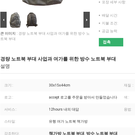
포장 세부 사항:
배달 시간:
지불 조건:
공급 능력:
큰 이미지 :
경량 노트북 부대 사업과 여가를 위한 방수 노
트북 부대
접촉
경량 노트북 부대 사업과 여가를 위한 방수 노트북 부대
설명
크기::
30x15x44cm
재질 ::
로고::
accept 로고를 주문을 받아서 만들었습니다
색::
서비스::
12hours 내의 대답
용법:
스타일:
유행 여가 노트북 책가방
책가방 노트북 부대
방수 노트북 부대
강조하다:
,