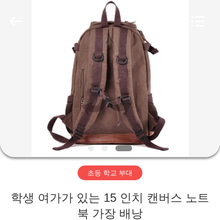
-
2026
FUJIAN
LEADING
IMPORT
AND
EXPORT
CO.,LTD..
집
All
Rights
Reserved.
제
품
우
리
초등 학교 부대
에
학생 여가가 있는 15 인치 캔버스 노트
대
북 가장 배낭