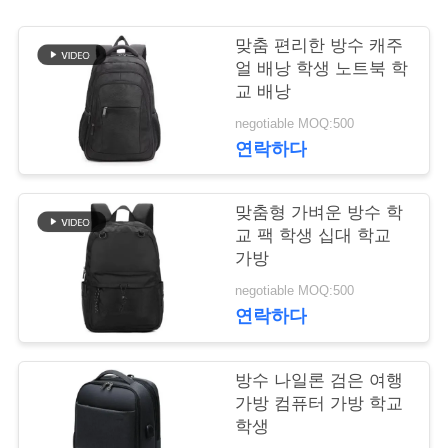
연
맞춤 편리한 방수 캐주
얼 배낭 학생 노트북 학
락
교 배낭
주
negotiable MOQ:500
연락하다
세
요
맞춤형 가벼운 방수 학
교 팩 학생 십대 학교
가방
뉴
negotiable MOQ:500
스
연락하다
경
방수 나일론 검은 여행
가방 컴퓨터 가방 학교
우
학생