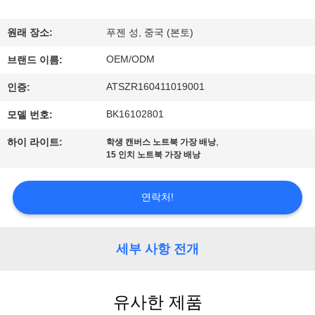
하
여
원래 장소:
푸젠 성, 중국 (본토)
OEM/ODM
브랜드 이름:
공
ATSZR160411019001
인증:
장
BK16102801
모델 번호:
여
,
하이 라이트:
학생 캔버스 노트북 가장 배낭
15 인치 노트북 가장 배낭
행
연락처!
품
질
세부 사항 전개
관
리
유사한 제품