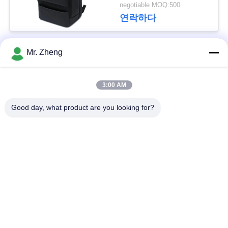
negotiable MOQ:500
연락하다
사
이
Mr. Zheng
모든
트
맵
3:00 AM
옥외 운동 부대
나일론 스포츠 부대
Good day, what product are you looking for?
PRIVACY
사용자 지정 스포츠
스키 스노우보드 가방
POLICY
가방
책가방을 하이킹하는
서핑보드 여행 가방
길
Spunlace 비 길쌈된
사무실 노트북 부대
직물