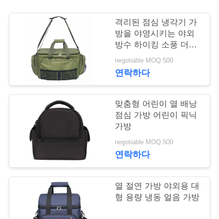
연
격리된 점심 냉각기 가
방을 야영시키는 야외
락
방수 하이킹 소풍 더플
여행 가방
주
negotiable MOQ:500
연락하다
세
요
맞춤형 어린이 열 배낭
점심 가방 어린이 픽닉
가방
뉴
negotiable MOQ:500
스
연락하다
경
열 절연 가방 야외용 대
형 용량 냉동 얼음 가방
우