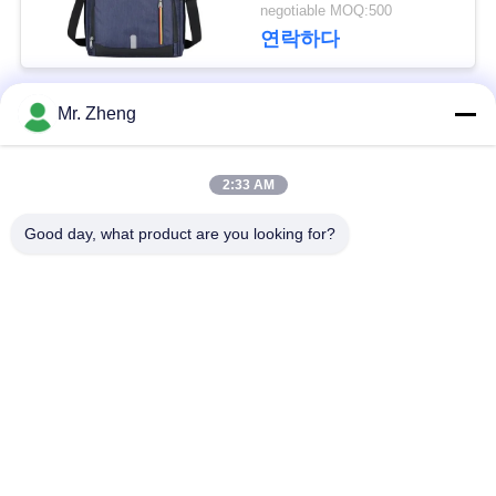
negotiable MOQ:500
연락하다
사
이
Mr. Zheng
모든
트
맵
2:33 AM
옥외 운동 부대
나일론 스포츠 부대
Good day, what product are you looking for?
PRIVACY
사용자 지정 스포츠
스키 스노우보드 가방
POLICY
가방
책가방을 하이킹하는
서핑보드 여행 가방
길
Spunlace 비 길쌈된
사무실 노트북 부대
직물