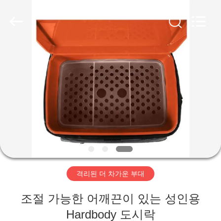
-
2026
FUJIAN
LEADING
IMPORT
AND
EXPORT
CO.,LTD..
집
All
Rights
Reserved.
제
품
우
리
격리된 더 차가운 부대
에
조절 가능한 어깨끈이 있는 성인용
대
Hardbody 도시락