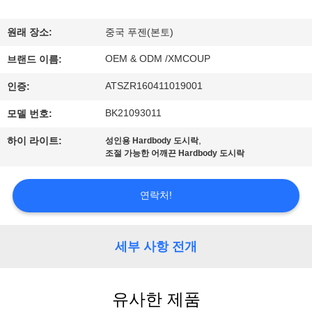
하
여
원래 장소:
중국 푸젠(본토)
OEM & ODM /XMCOUP
브랜드 이름:
공
ATSZR160411019001
인증:
장
BK21093011
모델 번호:
여
,
하이 라이트:
성인용 Hardbody 도시락
조절 가능한 어깨끈 Hardbody 도시락
행
연락처!
품
질
세부 사항 전개
관
리
유사한 제품