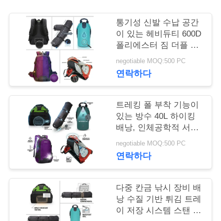
연
통기성 신발 수납 공간
이 있는 헤비듀티 600D
락
폴리에스터 짐 더플 백
대용량 여행 스포츠 장
주
negotiable MOQ:500 PC
비
연락하다
세
요
트레킹 폴 부착 기능이
있는 방수 40L 하이킹
배낭, 인체공학적 서스
뉴
펜션 시스템 아웃도어
negotiable MOQ:500 PC
캠핑 데이팩
스
연락하다
경
다중 칸금 낚시 장비 배
낭 수질 기반 튀김 트레
우
이 저장 시스템 스탠 홀