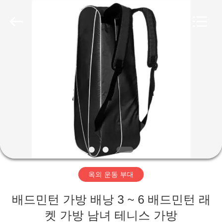
-
2026
FUJIAN
LEADING
IMPORT
AND
EXPORT
CO.,LTD..
집
All
Rights
Reserved.
제
품
우
리
옥외 운동 부대
에
배드민턴 가방 배낭 3 ~ 6 배드민턴 래
대
켓 가방 남녀 테니스 가방