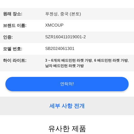
하
여
원래 장소:
푸젠성, 중국 (본토)
XMCOUP
브랜드 이름:
공
SZR160411019001-2
인증:
장
SB2024061301
모델 번호:
여
,
,
하이 라이트:
3 ~ 6개의 배드민턴 라켓 가방
6 배드민턴 라켓 가방
남자 배드민턴 라켓 가방
행
연락처!
품
질
세부 사항 전개
관
리
유사한 제품