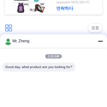
더 스트랩 낚시꾼
negotiable MOQ:500 PC
연락하다
사
이
모든
트
맵
Mr. Zheng
옥외 운동 부대
나일론 스포츠 부대
PRIVACY
3:11 AM
사용자 지정 스포츠
스키 스노우보드 가방
POLICY
가방
Good day, what product are you looking for?
책가방을 하이킹하는
서핑보드 여행 가방
길
Spunlace 비 길쌈된
사무실 노트북 부대
직물